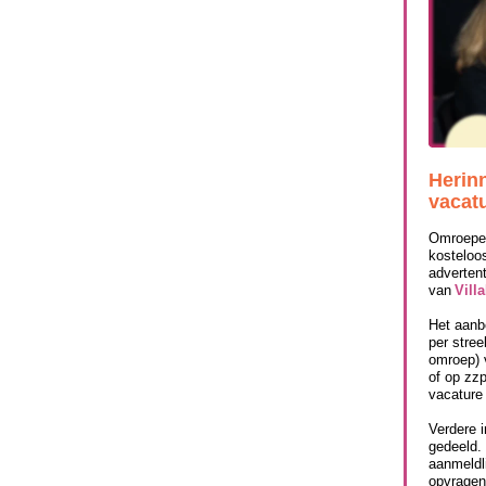
Herin
vacat
Omroepe
kosteloo
adverten
van
Vill
Het aanbo
per stre
omroep) v
of op zz
vacature 
Verdere i
gedeeld.
aanmeldl
opvragen