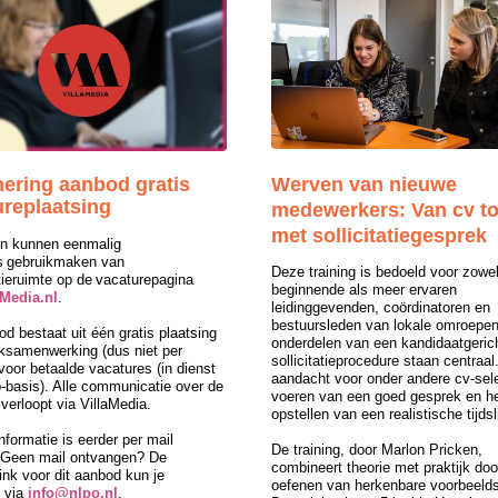
nering aanbod gratis
Werven van nieuwe
ureplaatsing
medewerkers: Van cv to
met sollicitatiegesprek
n kunnen eenmalig
s gebruikmaken van
Deze training is bedoeld voor zowe
tieruimte op de vacaturepagina
beginnende als meer ervaren
aMedia.nl
.
leidinggevenden, coördinatoren en
bestuursleden van lokale omroepen.
d bestaat uit één gratis plaatsing
onderdelen van een kandidaatgeric
eksamenwerking (dus niet per
sollicitatieprocedure staan centraal.
oor betaalde vacatures (in dienst
aandacht voor onder andere cv-sele
p-basis). Alle communicatie over de
voeren van een goed gesprek en h
verloopt via VillaMedia.
opstellen van een realistische tijdsli
nformatie is eerder per mail
De training, door Marlon Pricken,
 Geen mail ontvangen? De
combineert theorie met praktijk doo
ink voor dit aanbod kun je
oefenen van herkenbare voorbeeldsi
 via
info@nlpo.nl
.