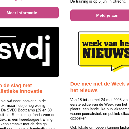
De training is op 5 juni in Utrecht.
Meer informatie
Meld je aan
Doe mee met de Week 
n de slag met
het Nieuws
listieke innovatie
Van 18 tot en met 24 mei 2026 vind
nieuwd naar innovatie in de
eerste editie van de Week van het
tiek, maar heb je nog weinig
plaats: een landelijke publiekscam
? De SVDJ Bootcamp (29 en 30
waarin journalistiek en publiek elkaa
uit het Stimuleringsfonds voor de
opzoeken.
tiek, is een tweedaagse training
e kennismaakt met de design
Ook lokale omroepen kunnen bijdr
 methode. Je krijgt handvatten om