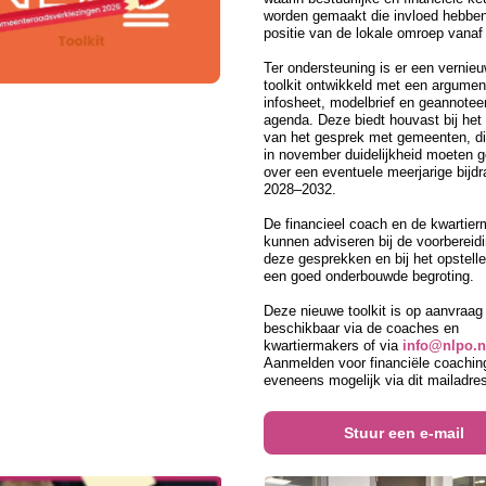
worden gemaakt die invloed hebbe
positie van de lokale omroep vanaf
Ter ondersteuning is er een vernie
toolkit ontwikkeld met een argumen
infosheet, modelbrief en geannotee
agenda. Deze biedt houvast bij het
van het gesprek met gemeenten, die 
in november duidelijkheid moeten 
over een eventuele meerjarige bijd
2028–2032.
De financieel coach en de kwartier
kunnen adviseren bij de voorbereid
deze gesprekken en bij het opstell
een goed onderbouwde begroting.
Deze nieuwe toolkit is op aanvraag
beschikbaar via de coaches en
kwartiermakers of via
info@nlpo.n
Aanmelden voor financiële coaching
eveneens mogelijk via dit mailadre
Stuur een e-mail