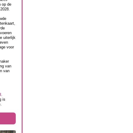
n op de
 2028.
uwde
tenkaart,
rde
 voeren
uiterlijk
geven
rage voor
maker
ing van
en van
l
.
 is
s.