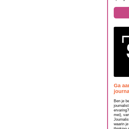
Ga aa
journa
Ben je be
journalis
ervaring
mei), van
Journalis
waarin j
thinking