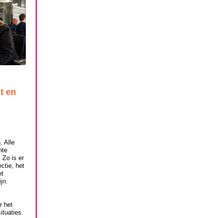
t en
l
 Alle
hte
 Zo is er
ctie, het
et
jn.
r het
tuaties.