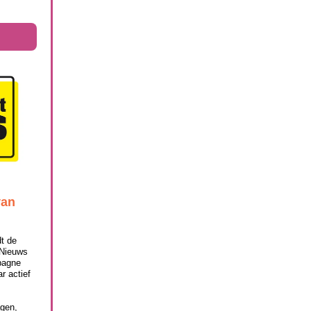
van
t de
 Nieuws
pagne
r actief
agen,