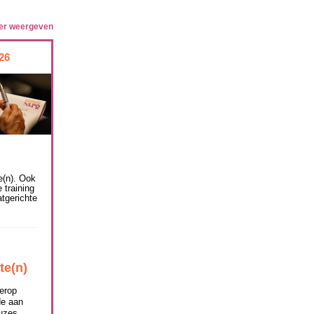
ser weergeven
026
e(n). Ook
 training
atgerichte
te(n)
erop
de aan
euzes