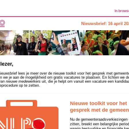
In brow
Nieuwsbrief: 16 april 2
lezer,
nieuwsbrief lees je meer over de nieuwe toolkit voor het gesprek met gemeent
n we je aan de mogelijkheid om gratis vacatures te plaatsen. En lichten we de
van nieuwe medewerkers
uit, die je helpt om vanuit een vacature een kandida
tieprocedure op te zetten.
Nieuwe toolkit voor het
gesprek met de gemeen
Nu de gemeenteraadsverkiezingen 
zitten, breekt een belangrijke perio
waarin bestuurlijke en financiële k